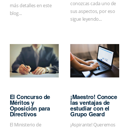
conozcas cada uno de
más detalles en este
sus aspectos, por eso
blog...
sigue leyendo...
El Concurso de
¡Maestro! Conoce
Méritos y
las ventajas de
Oposición para
estudiar con el
Directivos
Grupo Geard
El Ministerio de
¡Aspirante! Queremos