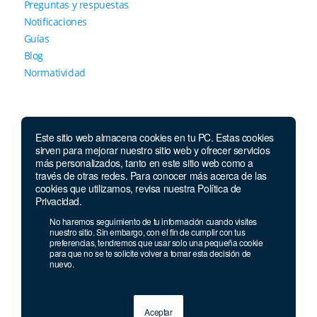
Preguntas y respuestas
Notificaciones
Guías
Blog
Normatividad
Este sitio web almacena cookies en tu PC. Estas cookies
sirven para mejorar nuestro sitio web y ofrecer servicios
más personalizados, tanto en este sitio web como a
través de otras redes. Para conocer más acerca de las
Contáctanos
cookies que utilizamos, revisa nuestra Política de
Privacidad.
Lunes a jueves de 7 a.m.
a 5:30 p.m. Viernes de
No haremos seguimiento de tu información cuando visites
7 a.m. a 5 p.m. Sábados de 8 a.m. a 2 p.m.
nuestro sitio. Sin embargo, con el fin de cumplir con tus
preferencias, tendremos que usar solo una pequeña cookie
Whatsapp:
+593 985 202 129
para que no se te solicite volver a tomar esta decisión de
nuevo.
Aceptar