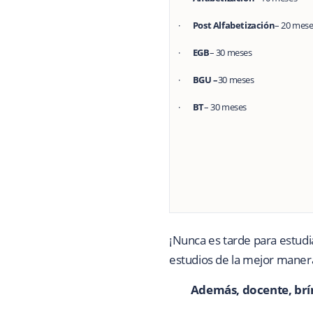
·
Post Alfabetización
– 20 mes
·
EGB
– 30 meses
·
BGU –
30 meses
·
BT
– 30 meses
¡Nunca es tarde para estudia
estudios de la mejor maner
Además, docente, brín