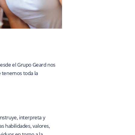
 desde el Grupo Geard nos
e tenemos toda la
struye, interpreta y
s habilidades, valores,
iduos en torno a la