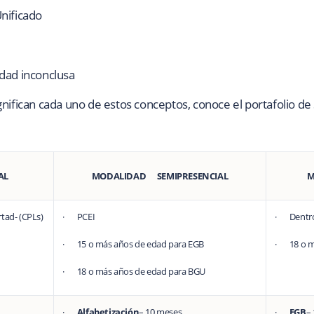
Unificado
dad inconclusa
nifican cada uno de estos conceptos, conoce el portafolio de
MODALIDAD SEMIPRESENCIAL
AL
M
tad- (CPLs)
· PCEI
· Dentro 
· 15 o más años de edad para EGB
· 18 o m
· 18 o más años de edad para BGU
·
Alfabetización
– 10 meses
·
EGB
–