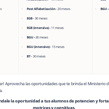
es
·
Post Alfabetización
– 20 meses
·
BGU 
·
EGB
– 30 meses
·
EGB (intensiva)
– 11 meses
·
BGU –
30 meses
·
BGU (intensivo)
– 15 meses
·
BT
– 30 meses
r! Aprovecha las oportunidades que te brinda el Ministerio de
a.
dale la oportunidad a tus alumnos de potencien y forta
motrices y cognitivas.