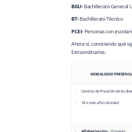
BGU-
Bachillerato General 
BT-
Bachillerato Técnico
PCEI-
Personas con escolari
Ahora sí, conociendo qué sig
Extraordinarios:
MODALIDAD PRESENCI
· Centros de Privación de la Liber
· 18 o más años de edad
·
Alfabetización
– 10 meses