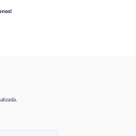
umnos!
alizada.