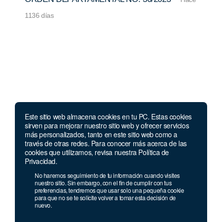
1136 días
Este sitio web almacena cookies en tu PC. Estas cookies
Compañía
Recursos
Llámanos
sirven para mejorar nuestro sitio web y ofrecer servicios
más personalizados, tanto en este sitio web como a
Nosotros
Preguntas y
Lunes a jueves
través de otras redes. Para conocer más acerca de las
respuestas
de 8 a.m. a 6:30
cookies que utilizamos, revisa nuestra Política de
Contacto
p.m. Viernes de
Privacidad.
Notificaciones
Política de
8 a.m. a 6 p.m.
privacidad
Blog
No haremos seguimiento de tu información cuando visites
Teléfono y
nuestro sitio. Sin embargo, con el fin de cumplir con tus
Términos y
Guías
whatsapp:
+1
preferencias, tendremos que usar solo una pequeña cookie
condiciones
849 936 08 44
Normatividad
para que no se te solicite volver a tomar esta decisión de
nuevo.