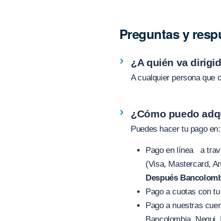
Preguntas y resp
¿A quién va dirigi
A cualquier persona que 
¿Cómo puedo adqui
Puedes hacer tu pago en:
Pago en línea a tra
(Visa, Mastercard, A
Después Bancolomb
Pago a cuotas con tu 
Pago a nuestras cuen
Bancolombia, Nequi, 