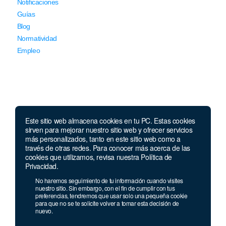
Notificaciones
Guías
Blog
Normatividad
Empleo
Este sitio web almacena cookies en tu PC. Estas cookies
Llámanos
sirven para mejorar nuestro sitio web y ofrecer servicios
más personalizados, tanto en este sitio web como a
través de otras redes. Para conocer más acerca de las
Lunes a jueves de 7 a.m.
a 5:00 p.m. Viernes de
cookies que utilizamos, revisa nuestra Política de
7 a.m. a 4 p.m. Sábados de 8 a.m. a 2 p.m.
Privacidad.
Linea nacional:
01 8000 41 3000
No haremos seguimiento de tu información cuando visites
Celular y Whatsapp:
333 033 40 39
nuestro sitio. Sin embargo, con el fin de cumplir con tus
preferencias, tendremos que usar solo una pequeña cookie
Bogotá:
381 92 69
para que no se te solicite volver a tomar esta decisión de
nuevo.