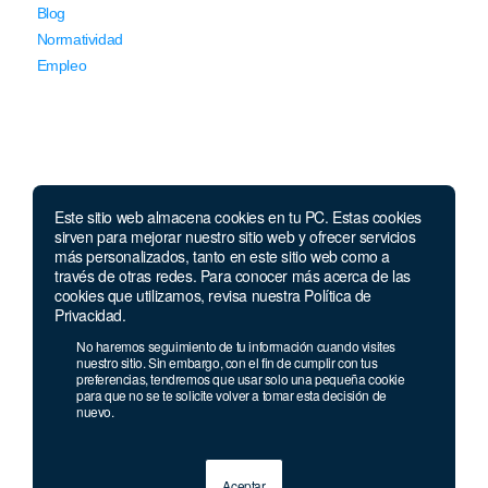
Blog
Normatividad
Empleo
Este sitio web almacena cookies en tu PC. Estas cookies
Llámanos
sirven para mejorar nuestro sitio web y ofrecer servicios
más personalizados, tanto en este sitio web como a
través de otras redes. Para conocer más acerca de las
Lunes a jueves de 7 a.m.
a 5:00 p.m. Viernes de
cookies que utilizamos, revisa nuestra Política de
7 a.m. a 4 p.m. Sábados de 8 a.m. a 2 p.m.
Privacidad.
Linea nacional:
01 8000 41 3000
No haremos seguimiento de tu información cuando visites
Celular y Whatsapp:
333 033 40 39
nuestro sitio. Sin embargo, con el fin de cumplir con tus
preferencias, tendremos que usar solo una pequeña cookie
Bogotá:
381 92 69
para que no se te solicite volver a tomar esta decisión de
nuevo.
Aceptar