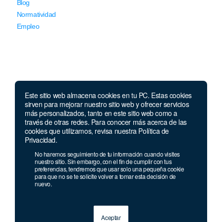
Blog
Normatividad
Empleo
Este sitio web almacena cookies en tu PC. Estas cookies
Llámanos
sirven para mejorar nuestro sitio web y ofrecer servicios
más personalizados, tanto en este sitio web como a
través de otras redes. Para conocer más acerca de las
Lunes a jueves de 7 a.m.
a 5:00 p.m. Viernes de
cookies que utilizamos, revisa nuestra Política de
7 a.m. a 4 p.m. Sábados de 8 a.m. a 2 p.m.
Privacidad.
Linea nacional:
01 8000 41 3000
No haremos seguimiento de tu información cuando visites
Celular y Whatsapp:
333 033 40 39
nuestro sitio. Sin embargo, con el fin de cumplir con tus
preferencias, tendremos que usar solo una pequeña cookie
Bogotá:
381 92 69
para que no se te solicite volver a tomar esta decisión de
nuevo.
Aceptar