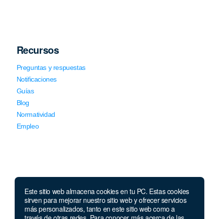
Recursos
Preguntas y respuestas
Notificaciones
Guías
Blog
Normatividad
Empleo
Este sitio web almacena cookies en tu PC. Estas cookies
sirven para mejorar nuestro sitio web y ofrecer servicios
Llámanos
más personalizados, tanto en este sitio web como a
través de otras redes. Para conocer más acerca de las