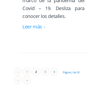
marco de la pandemia del
Covid – 19. Desliza para
conocer los detalles.
Leer más
‹
1
2
3
4
Página 2 de 20
›
»